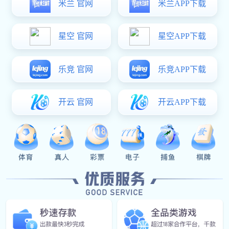
S4皇族激战回顾 经典对决
再现巅峰荣耀
2026-03-06
1
分享
《S4皇族激战回顾：经典对决再现巅峰荣耀》是一篇回顾S4
赛季《英雄联盟》世界总决赛中，皇族战队与其他顶级战队
的经典对决的文章。通过这篇文章，我们将重新走过那段激
动人心的时刻，回顾那些经典的对决和决胜局，感受当时选
手们在赛场上展现的实力与荣耀。文章将从四个方面对皇族
战队的激战进行详细分析，包括战队的历史背景与阵容、经
典对决回顾、关键战役分析以及赛后影响与启示。通过这些