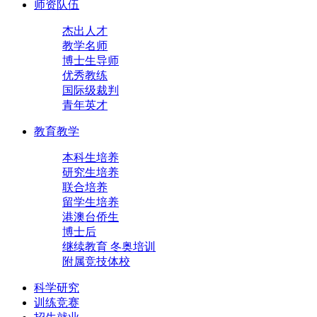
地址
浙江省宁波保税区银天大厦201-8
室