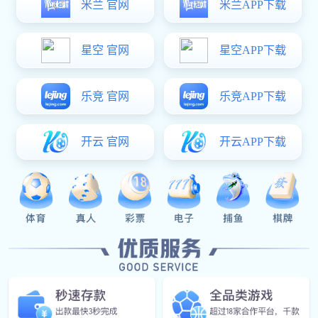
30
Years Of
Experience